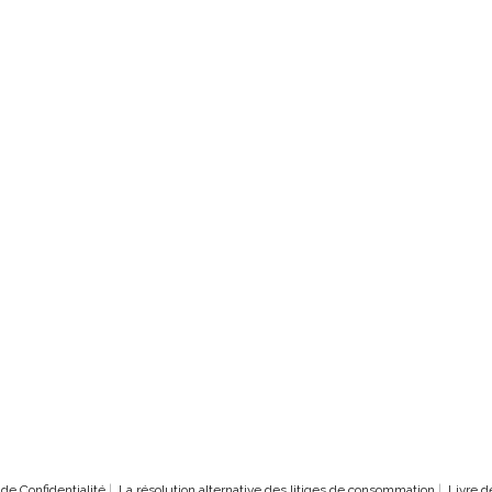
 de Confidentialité
|
La résolution alternative des litiges de consommation
|
Livre d