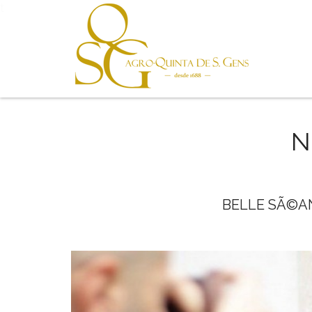
t
N
BELLE SÃ©A