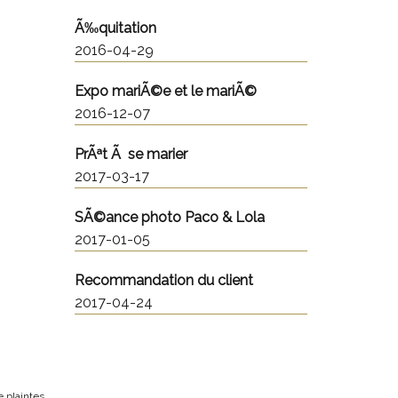
Ã‰quitation
2016-04-29
Expo mariÃ©e et le mariÃ©
2016-12-07
PrÃªt Ã se marier
2017-03-17
SÃ©ance photo Paco & Lola
2017-01-05
Recommandation du client
2017-04-24
e plaintes