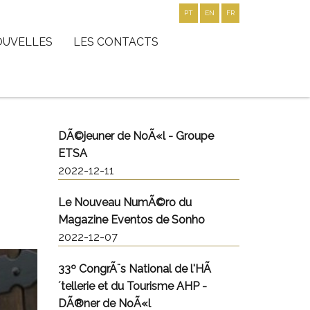
PT
EN
FR
OUVELLES
LES CONTACTS
DÃ©jeuner de NoÃ«l - Groupe
ETSA
2022-12-11
Le Nouveau NumÃ©ro du
Magazine Eventos de Sonho
2022-12-07
33º CongrÃ¨s National de l'HÃ
´tellerie et du Tourisme AHP -
DÃ®ner de NoÃ«l