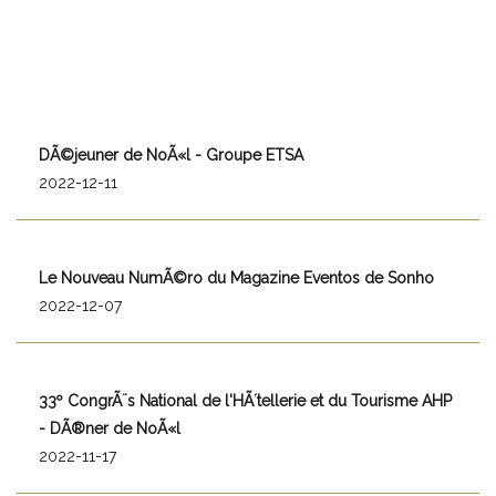
DÃ©jeuner de NoÃ«l - Groupe ETSA
2022-12-11
Le Nouveau NumÃ©ro du Magazine Eventos de Sonho
2022-12-07
33º CongrÃ¨s National de l'HÃ´tellerie et du Tourisme AHP
- DÃ®ner de NoÃ«l
2022-11-17