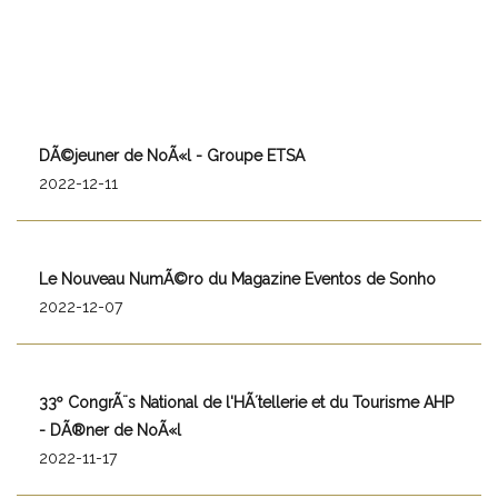
DÃ©jeuner de NoÃ«l - Groupe ETSA
2022-12-11
Le Nouveau NumÃ©ro du Magazine Eventos de Sonho
2022-12-07
33º CongrÃ¨s National de l'HÃ´tellerie et du Tourisme AHP
- DÃ®ner de NoÃ«l
2022-11-17