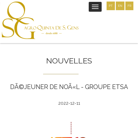
t
PT
EN
FR
Toggle
navigation
NOUVELLES
DÃ©JEUNER DE NOÃ«L - GROUPE ETSA
2022-12-11