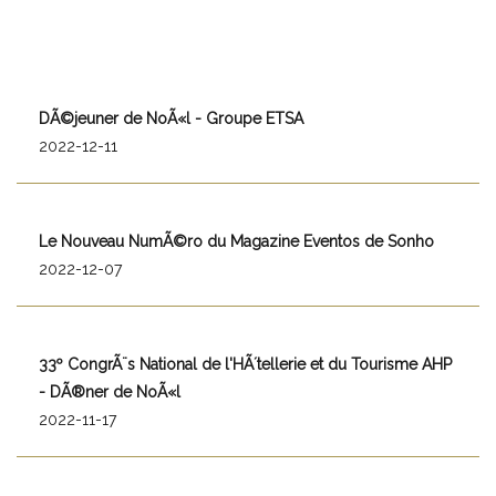
DÃ©jeuner de NoÃ«l - Groupe ETSA
2022-12-11
Le Nouveau NumÃ©ro du Magazine Eventos de Sonho
2022-12-07
33º CongrÃ¨s National de l'HÃ´tellerie et du Tourisme AHP
- DÃ®ner de NoÃ«l
2022-11-17