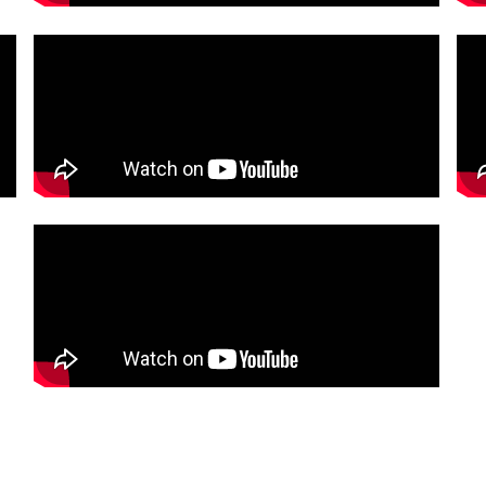
Casamento Elodie & Bruno
Quinta de S. Gens - Passeio SÃ©nior I